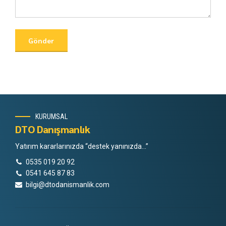
KURUMSAL
DTO Danışmanlık
Yatırım kararlarınızda “destek yanınızda…”
0535 019 20 92
0541 645 87 83
bilgi@dtodanismanlik.com