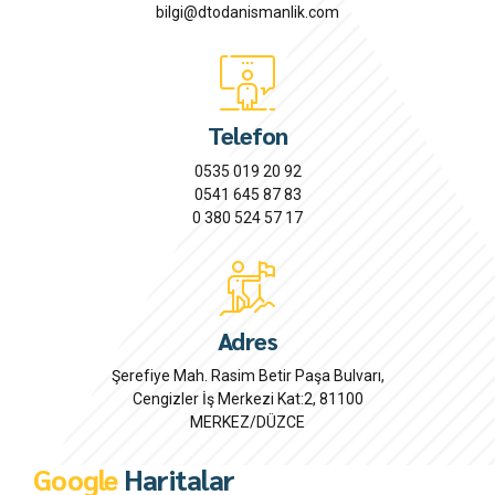
bilgi@dtodanismanlik.com
Telefon
0535 019 20 92
0541 645 87 83
0 380 524 57 17
Adres
Şerefiye Mah. Rasim Betir Paşa Bulvarı,
Cengizler İş Merkezi Kat:2, 81100
MERKEZ/DÜZCE
Google
Haritalar