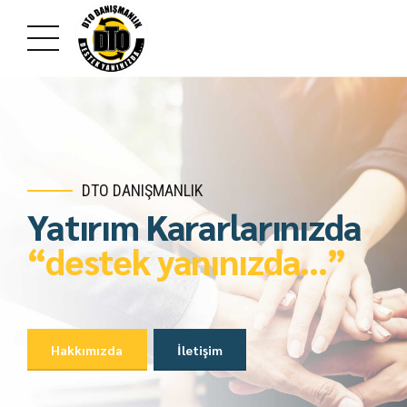
DTO DANIŞMANLIK
Yatırım Kararlarınızda
MESEM
“destek yanınızda…”
Ustalık Telafi Eğitim
Programları
Hakkımızda
İletişim
Bilgi Alın