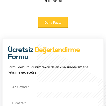
0
Yıllık Tecrübe
3
7
4
8
5
9
Daha Fazla
6
0
7
8
Ücretsiz
Değerlendirme
Formu
9
0
Formu doldurduğunuz takdir de en kısa sürede sizlerle
iletişime geçeceğiz.