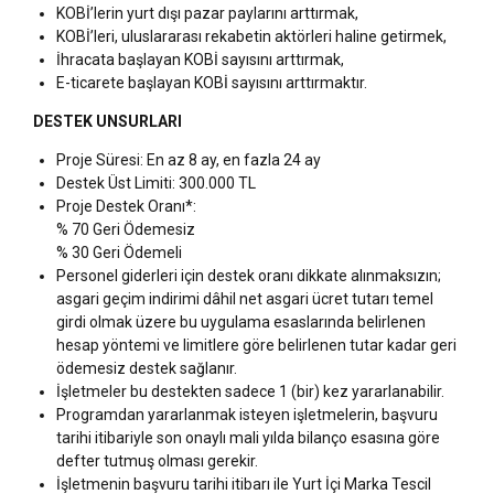
KOBİ’lerin yurt dışı pazar paylarını arttırmak,
KOBİ’leri, uluslararası rekabetin aktörleri haline getirmek,
İhracata başlayan KOBİ sayısını arttırmak,
E-ticarete başlayan KOBİ sayısını arttırmaktır.
DESTEK UNSURLARI
Proje Süresi: En az 8 ay, en fazla 24 ay
Destek Üst Limiti: 300.000 TL
Proje Destek Oranı*:
% 70 Geri Ödemesiz
% 30 Geri Ödemeli
Personel giderleri için destek oranı dikkate alınmaksızın;
asgari geçim indirimi dâhil net asgari ücret tutarı temel
girdi olmak üzere bu uygulama esaslarında belirlenen
hesap yöntemi ve limitlere göre belirlenen tutar kadar geri
ödemesiz destek sağlanır.
İşletmeler bu destekten sadece 1 (bir) kez yararlanabilir.
Programdan yararlanmak isteyen işletmelerin, başvuru
tarihi itibariyle son onaylı mali yılda bilanço esasına göre
defter tutmuş olması gerekir.
İşletmenin başvuru tarihi itibarı ile Yurt İçi Marka Tescil